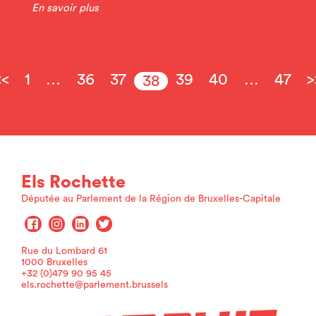
En savoir plus
<<
1
…
36
37
39
40
…
47
>
38
Els Rochette
Députée au Parlement de la Région de Bruxelles-Capitale
Rue du Lombard 61
1000 Bruxelles
+32 (0)479 90 95 45
els.rochette@parlement.brussels