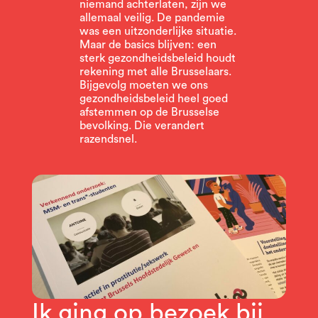
niemand achterlaten, zijn we
allemaal veilig. De pandemie
was een uitzonderlijke situatie.
Maar de basics blijven: een
sterk gezondheidsbeleid houdt
rekening met alle Brusselaars.
Bijgevolg moeten we ons
gezondheidsbeleid heel goed
afstemmen op de Brusselse
bevolking. Die verandert
razendsnel.
Ik ging op bezoek bij