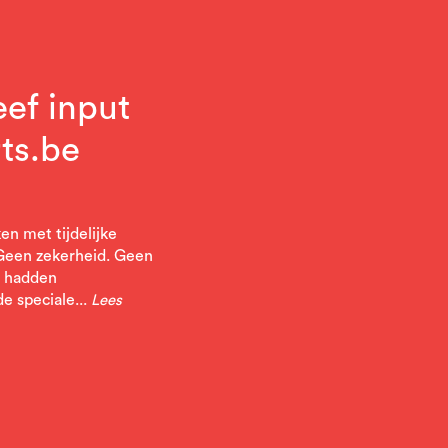
eef input
ts.be
en met tijdelijke
 Geen zekerheid. Geen
n hadden
e speciale...
Lees