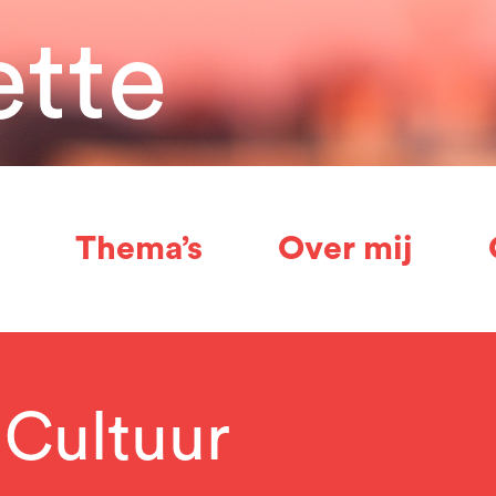
ette
Thema’s
Over mij
 Cultuur