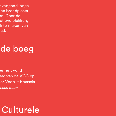
 evengoed jonge
een broedplaats
en. Door de
atieve plekken,
rk te maken van
tad.
 de boeg
rlement vond
Raad van de VGC op
r Vooruit.brussels.
Lees meer
l Culturele