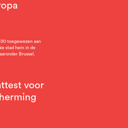
ropa
2030 toegewezen aan
lke stad hem in de
aaronder Brussel.
ttest voor
cherming