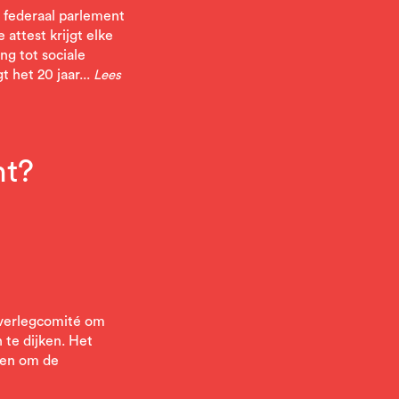
 federaal parlement
 attest krijgt elke
ng tot sociale
 het 20 jaar...
Lees
ht?
 overlegcomité om
 te dijken. Het
ren om de