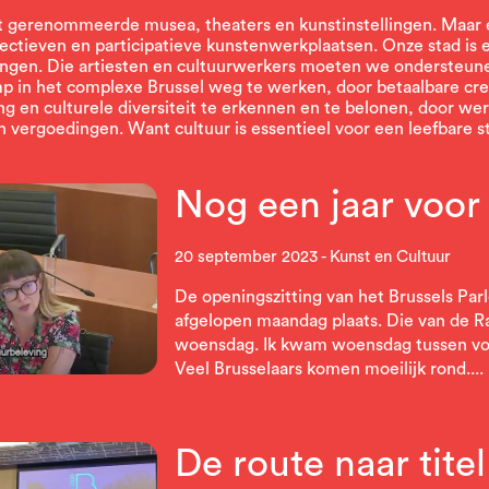
st gerenommeerde musea, theaters en kunstinstellingen. Maar
ectieven en participatieve kunstenwerkplaatsen. Onze stad is 
lingen. Die artiesten en cultuurwerkers moeten we ondersteun
p in het complexe Brussel weg te werken, door betaalbare cre
g en culturele diversiteit te erkennen en te belonen, door we
en vergoedingen. Want cultuur is essentieel voor een leefbare s
Nog een jaar voor
20 september 2023
Kunst en Cultuur
De openingszitting van het Brussels Pa
afgelopen maandag plaats. Die van de 
woensdag. Ik kwam woensdag tussen voo
Veel Brusselaars komen moeilijk rond....
De route naar tite