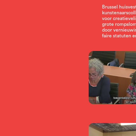
Brussel huisve
kunstenaarscoll
voor creatieve
grote rompslom
door vernieuwin
faire statuten 